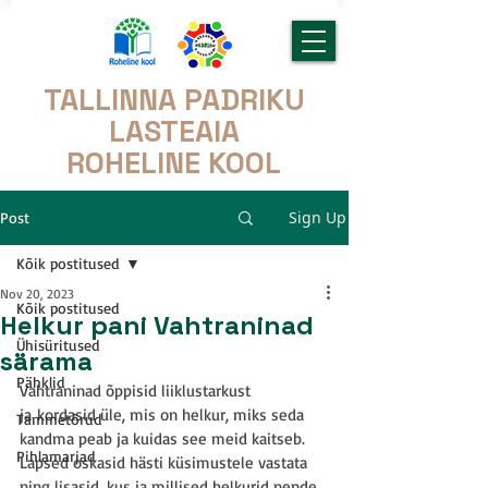
TALLINNA PADRIKU
LASTEAIA
ROHELINE KOOL
Sign Up
Post
Kõik postitused
Nov 20, 2023
Kõik postitused
Helkur pani Vahtraninad
Ühisüritused
särama
Pähklid
Vahtraninad õppisid liiklustarkust 
ja kordasid üle, mis on helkur, miks seda 
Tammetõrud
kandma peab ja kuidas see meid kaitseb. 
Pihlamarjad
Lapsed oskasid hästi küsimustele vastata 
ning lisasid, kus ja millised helkurid nende 