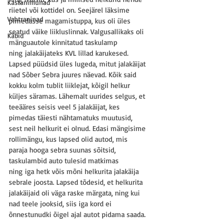
Kastanimunad
riietel või kottidel on. Seejärel läksime 
Vahtraninad
pimedasse magamistuppa, kus oli üles 
seatud väike liikluslinnak. Valgusallikaks oli 
Käbid
mänguautole kinnitatud taskulamp 
ning jalakäijateks KVL lillad karukesed. 
Lapsed püüdsid üles lugeda, mitut jalakäijat 
nad Sõber Sebra juures näevad. Kõik said 
kokku kolm tublit liiklejat, kõigil helkur 
küljes säramas. Lähemalt uurides selgus, et 
teeääres seisis veel 5 jalakäijat, kes 
pimedas täiesti nähtamatuks muutusid, 
sest neil helkurit ei olnud. Edasi mängisime 
rollimängu, kus lapsed olid autod, mis 
paraja hooga sebra suunas sõitsid, 
taskulambid auto tulesid matkimas 
ning iga hetk võis mõni helkurita jalakäija 
sebrale joosta. Lapsed tõdesid, et helkurita 
jalakäijaid oli väga raske märgata, ning kui 
nad teele jooksid, siis iga kord ei 
õnnestunudki õigel ajal autot pidama saada. 