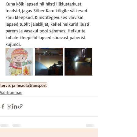
Kuna kõik lapsed nii hästi liiklustarkust 
teadsid, jagas Sõber Karu kõigile väikesed 
karu kleepsud. Kunstitegevuses värvisid 
lapsed tublit jalakäijat, kellel helkurid ilusti 
parem ja vasakul pool säramas. Helkurite 
kohale kleepisid lapsed säravast paberist 
kujundi. 
tervis ja heaolu
transport
Vahtraninad