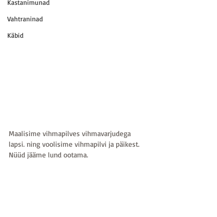
Kastanimunad
Vahtraninad
Käbid
Maalisime vihmapilves vihmavarjudega 
lapsi. ning voolisime vihmapilvi ja päikest. 
Nüüd jääme lund ootama. 