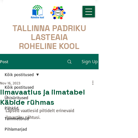
TALLINNA PADRIKU
LASTEAIA
ROHELINE KOOL
Sign Up
Post
Kõik postitused
Nov 16, 2023
Kõik postitused
Ilmavaatlus ja ilmatabel
Ühisüritused
Käbide rühmas
Pähklid
Lapsed vaatlesid piltidelt erinevaid 
ilmastiku nähtusi. 
Tammetõrud
Pihlamarjad