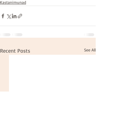
Kastanimunad
Recent Posts
See All