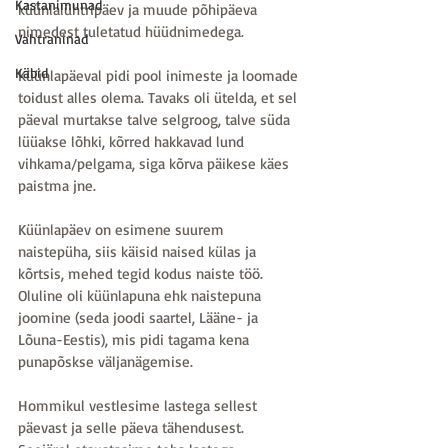
Kastanimunad
küünlalühtripäev ja muude põhipäeva 
nimedest tuletatud hüüdnimedega.
Vahtraninad
Käbid
Küünlapäeval pidi pool inimeste ja loomade 
toidust alles olema. Tavaks oli ütelda, et sel 
päeval murtakse talve selgroog, talve süda 
lüüakse lõhki, kõrred hakkavad lund 
vihkama/pelgama, siga kõrva päikese käes 
paistma jne.
Küünlapäev on esimene suurem 
naistepüha, siis käisid naised külas ja 
kõrtsis, mehed tegid kodus naiste töö. 
Oluline oli küünlapuna ehk naistepuna 
joomine (seda joodi saartel, Lääne- ja 
Lõuna-Eestis), mis pidi tagama kena 
punapõskse väljanägemise.
Hommikul vestlesime lastega sellest 
päevast ja selle päeva tähendusest. 