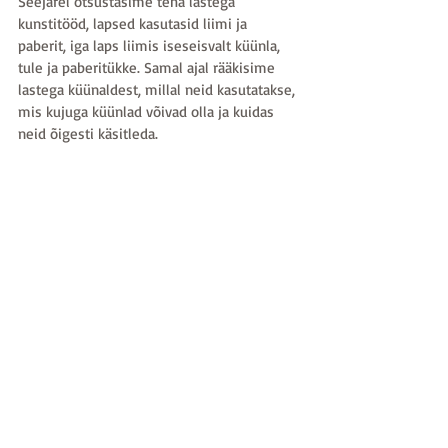
Seejärel otsustasime teha lastega 
kunstitööd, lapsed kasutasid liimi ja 
paberit, iga laps liimis iseseisvalt küünla, 
tule ja paberitükke. Samal ajal rääkisime 
lastega küünaldest, millal neid kasutatakse, 
mis kujuga küünlad võivad olla ja kuidas 
neid õigesti käsitleda.