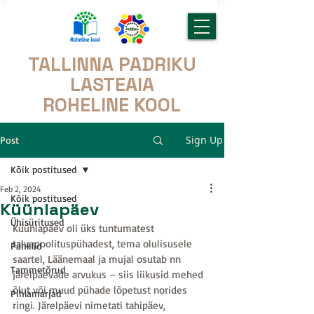
TALLINNA PADRIKU
LASTEAIA
ROHELINE KOOL
Sign Up
Post
Kõik postitused
Feb 2, 2024
Kõik postitused
Küünlapäev
Ühisüritused
Küünlapäev oli üks tuntumatest 
talvepoolituspühadest, tema olulisusele 
Pähklid
saartel, Läänemaal ja mujal osutab nn 
Tammetõrud
järelpäevade arvukus – siis liikusid mehed 
õlut või muud pühade lõpetust norides 
Pihlamarjad
ringi. Järelpäevi nimetati tahipäev, 