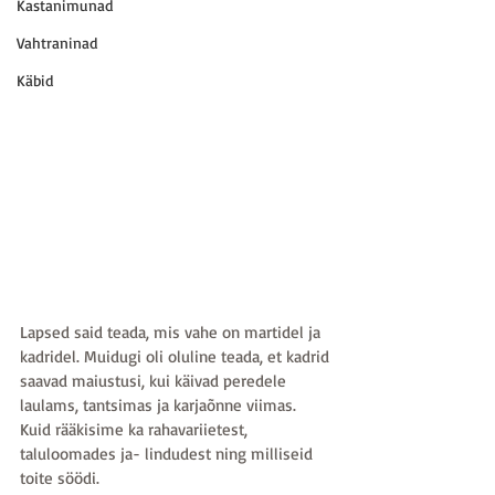
Kastanimunad
Vahtraninad
Käbid
Lapsed said teada, mis vahe on martidel ja 
kadridel. Muidugi oli oluline teada, et kadrid 
saavad maiustusi, kui käivad peredele 
laulams, tantsimas ja karjaõnne viimas.
Kuid rääkisime ka rahavariietest, 
taluloomades ja- lindudest ning milliseid 
toite söödi. 