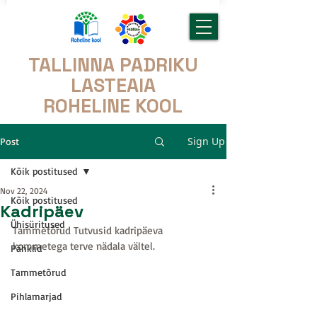
TALLINNA PADRIKU
LASTEAIA
ROHELINE KOOL
Sign Up
Post
Kõik postitused
Nov 22, 2024
Kõik postitused
Kadripäev
Ühisüritused
Tammetõrud Tutvusid kadripäeva 
kommetega terve nädala vältel. 
Pähklid
Tammetõrud
Pihlamarjad