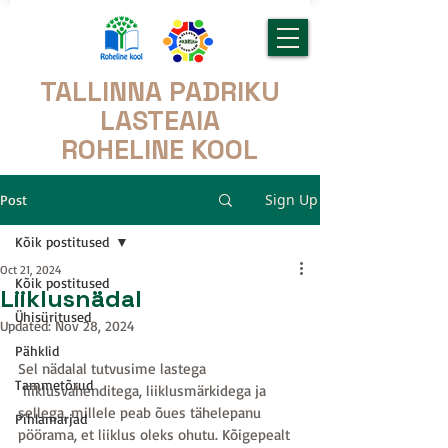
TALLINNA PADRIKU
LASTEAIA
ROHELINE KOOL
Sign Up
Post
Kõik postitused
Oct 21, 2024
Kõik postitused
Liiklusnädal
Ühisüritused
Updated:
Nov 28, 2024
Pähklid
Sel nädalal tutvusime lastega 
Tammetõrud
 liiklusvahenditega, liiklusmärkidega ja 
sellega, millele peab õues tähelepanu 
Pihlamarjad
pöörama, et liiklus oleks ohutu. Kõigepealt 