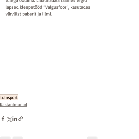
tulega ootama. Liiklunädala raames tegid 
lapsed kleepetööd “Valgusfoor”, kasutades 
värvilist paberit ja liimi.
transport
Kastanimunad