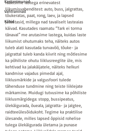
Kastanimunad
rääkisime lastega erinevatest 
liikumisvahenditest: auto, buss, jalgrattas, 
Vahtraninad
tõukeratas, paat, rong, laev, ja lapsed 
Käbid
jutustasid, millega nad tavaliselt lasteaias 
käivad. Kasutades raamatu “Tark ei torma 
tänaval” me arutasime lastega, kuidas laste 
liikumist ohutumaks teha, näiteks autos 
tuleb alati kasutada turvavöö, tõuke- ja 
jalgrattal tuleb kanda kiivrit ning mõtlesime 
ka põhiliste ohutu liiklusreeglite üle, mis 
kehtivad ka jalakäijatele, näiteks helkuri 
kandmise vajadus pimedal ajal, 
liiklusmärkide ja valgusfoori tulede 
tähenduse tundmine ning teiste liiklejate 
märkamine. Muidugi tutvusime ka põhiliste 
liiklusmärgidega: stopp, bussipeatus, 
ülekäigurada, õueala, jalgratta- ja jalgtee, 
raidteeülesõidukoht. Tegime ka praktilise 
ülesande, milles lapsed õppisid rohelise 
tulega ülekäigurada ületama ja punase 