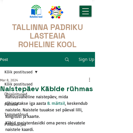
TALLINNA PADRIKU
LASTEAIA
ROHELINE KOOL
Sign Up
Post
Kõik postitused
Mar 8, 2024
Kõik postitused
Naistepäev Käbide rühmas
Ühisüritused
Rahvusvaheline naistepäev, mida 
tähistatakse iga aasta 
8. märtsil
, keskendub 
Pähklid
naistele. Naistele tuuakse sel päeval lilli, 
Tammetõrud
kingitusi ja kaarte. 
Käbid meisterdasidki oma peres olevatele 
Pihlamarjad
naistele kaardi. 