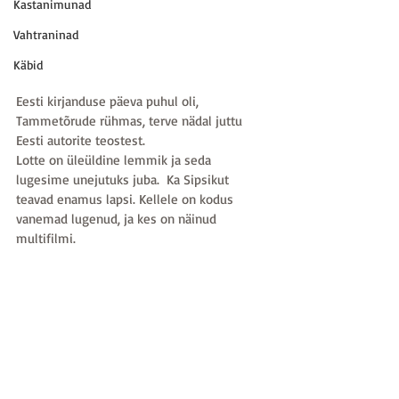
Kastanimunad
Vahtraninad
Käbid
Eesti kirjanduse päeva puhul oli, 
Tammetõrude rühmas, terve nädal juttu 
Eesti autorite teostest.
Lotte on üleüldine lemmik ja seda 
lugesime unejutuks juba.  Ka Sipsikut 
teavad enamus lapsi. Kellele on kodus 
vanemad lugenud, ja kes on näinud 
multifilmi.