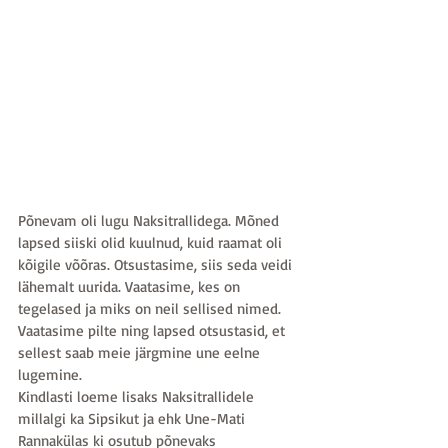
Põnevam oli lugu Naksitrallidega. Mõned 
lapsed siiski olid kuulnud, kuid raamat oli 
kõigile võõras. Otsustasime, siis seda veidi 
lähemalt uurida. Vaatasime, kes on 
tegelased ja miks on neil sellised nimed. 
Vaatasime pilte ning lapsed otsustasid, et 
sellest saab meie järgmine une eelne 
lugemine. 
Kindlasti loeme lisaks Naksitrallidele 
millalgi ka Sipsikut ja ehk Une-Mati 
Rannakülas ki osutub põnevaks 