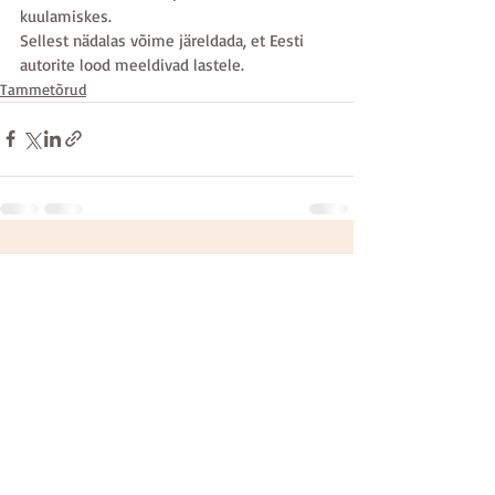
kuulamiskes. 
Sellest nädalas võime järeldada, et Eesti 
autorite lood meeldivad lastele.
Tammetõrud
Recent Posts
See All