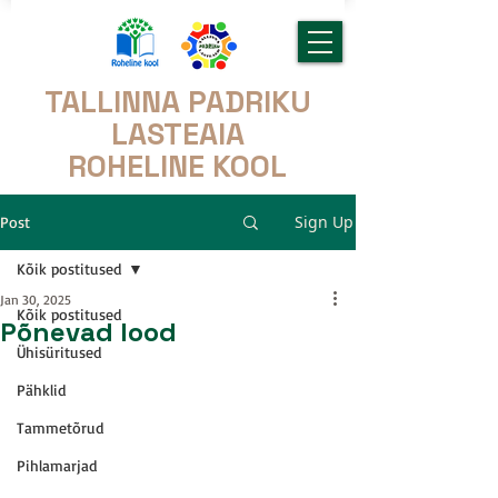
TALLINNA PADRIKU
LASTEAIA
ROHELINE KOOL
Sign Up
Post
Kõik postitused
Jan 30, 2025
Kõik postitused
Põnevad lood
Ühisüritused
Pähklid
Tammetõrud
Pihlamarjad