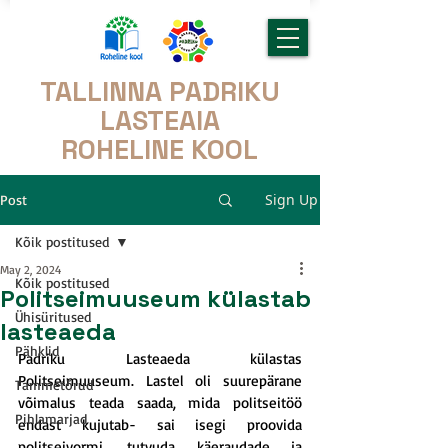
TALLINNA PADRIKU
LASTEAIA
ROHELINE KOOL
Sign Up
Post
Kõik postitused
May 2, 2024
Kõik postitused
Politseimuuseum külastab
Ühisüritused
lasteaeda
Pähklid
Padriku Lasteaeda külastas 
Politseimuuseum. Lastel oli suurepärane 
Tammetõrud
võimalus teada saada, mida politseitöö 
Pihlamarjad
endast kujutab- sai isegi proovida 
politseivormi, tutvuda käeraudade ja 