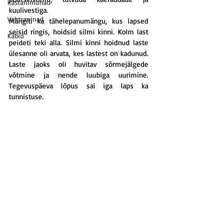
Kastanimunad
kuulivestiga.
Vahtraninad
Mängiti ka tähelepanumängu, kus lapsed 
seisid ringis, hoidsid silmi kinni. Kolm last 
Käbid
peideti teki alla. Silmi kinni hoidnud laste 
ülesanne oli arvata, kes lastest on kadunud. 
Laste jaoks oli huvitav sõrmejälgede 
võtmine ja nende luubiga uurimine. 
Tegevuspäeva lõpus sai iga laps ka 
tunnistuse.