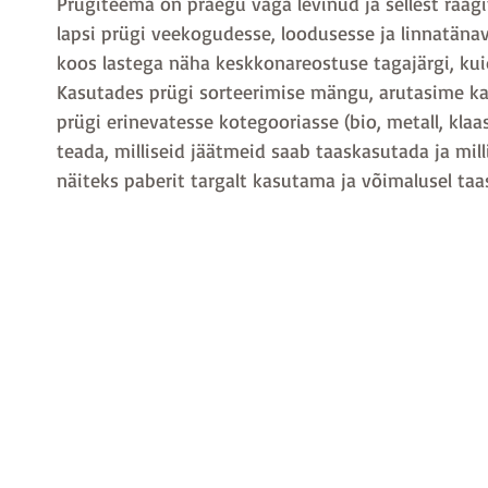
Prügiteema on praegu väga levinud ja sellest räägi
lapsi prügi veekogudesse, loodusesse ja linnatänava
koos lastega näha keskkonareostuse tagajärgi, kui
Kasutades prügi sorteerimise mängu, arutasime ka s
prügi erinevatesse kotegooriasse (bio, metall, klaas
teada, milliseid jäätmeid saab taaskasutada ja mill
näiteks paberit targalt kasutama ja võimalusel ta