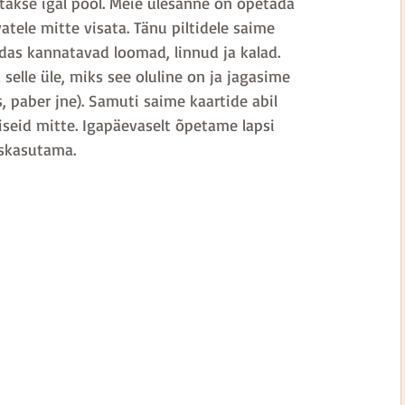
takse igal pool. Meie ülesanne on õpetada 
tele mitte visata. Tänu piltidele saime 
das kannatavad loomad, linnud ja kalad. 
elle üle, miks see oluline on ja jagasime 
, paber jne). Samuti saime kaartide abil 
iseid mitte. Igapäevaselt õpetame lapsi 
askasutama.