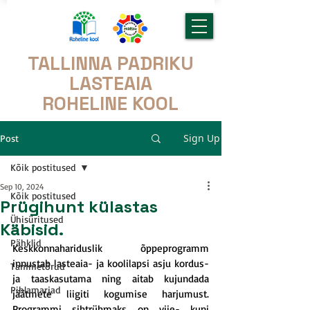
TALLINNA PADRIKU
LASTEAIA
ROHELINE KOOL
Sign Up
Post
Kõik postitused
Sep 10, 2024
Kõik postitused
Prügihunt külastas
Ühisüritused
Käbisid.
Pähklid
Keskkonnahariduslik õppeprogramm 
innustab lasteaia- ja koolilapsi asju kordus- 
Tammetõrud
ja taaskasutama ning aitab kujundada 
Pihlamarjad
jäätmete liigiti kogumise harjumust. 
Programmi sihtrühmaks on viie- kuni 