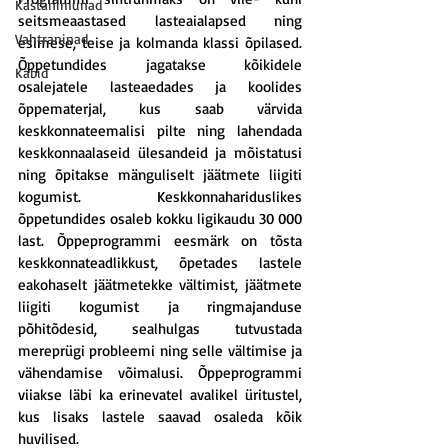
Kastanimunad
seitsmeaastased lasteaialapsed ning 
Vahtraninad
esimese, teise ja kolmanda klassi õpilased. 
Õppetundides jagatakse kõikidele 
Käbid
osalejatele lasteaedades ja koolides 
õppematerjal, kus saab värvida 
keskkonnateemalisi pilte ning lahendada 
keskkonnaalaseid ülesandeid ja mõistatusi 
ning õpitakse mänguliselt jäätmete liigiti 
kogumist. Keskkonnahariduslikes 
õppetundides osaleb kokku ligikaudu 30 000 
last. Õppeprogrammi eesmärk on tõsta 
keskkonnateadlikkust, õpetades lastele 
eakohaselt jäätmetekke vältimist, jäätmete 
liigiti kogumist ja ringmajanduse 
põhitõdesid, sealhulgas tutvustada 
mereprügi probleemi ning selle vältimise ja 
vähendamise võimalusi. Õppeprogrammi 
viiakse läbi ka erinevatel avalikel üritustel, 
kus lisaks lastele saavad osaleda kõik 
huvilised.