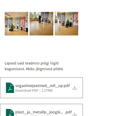
Lapsed said teadmisi prügi liigiti 
kogumisest. Abiks järgmised pildid.
segaolmejaatmed_roll_up
.pdf
Download PDF • 2.27MB
plast_ja_metallp_joogik_roll_up
.pdf