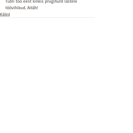
Tubli töö eest kinkis prügihunt lastele 
töövihikud. Aitäh!
Käbid
Recent Posts
See All