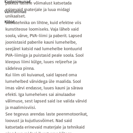
Kastanimunad
pakkus lastele võimalust katsetada 
erinevaid materjale ja luua midagi 
Vahtraninad
unikaalset.
Käbid
Soolatehnika on lihtne, kuid efektne viis 
kunstiteose loomiseks. Vaja läheb vaid 
soola, värve, PVA-liimi ja paberit. Lapsed 
joonistasid paberile kauni lumehelbe, 
seejärel katsid nad lumehelbe kontuurid 
PVA-liimiga ja puistasid peale soola. Sool 
kleepus liimi külge, luues reljeefse ja 
sädeleva pinna.
Kui liim oli kuivanud, said lapsed oma 
lumehelbed värvidega üle maalida. Sool 
imas värvi endasse, luues kauni ja särava 
efekti. Iga lumehelves sai ainulaadse 
välimuse, sest lapsed said ise valida värvid 
ja maalimisviisi.
See tegevus arendas laste peenmotoorikat, 
loovust ja kujutlusvõimet. Nad said 
katsetada erinevaid materjale ja tehnikaid 