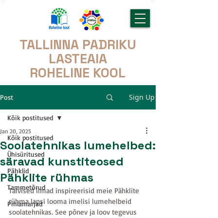
TALLINNA PADRIKU
LASTEAIA
ROHELINE KOOL
Sign Up
Post
Kõik postitused
Jan 20, 2025
Kõik postitused
Soolatehnikas lumehelbed:
Ühisüritused
säravad kunstiteosed
Pähklid
Pähklite rühmas
Tammetõrud
Talvised ilmad inspireerisid meie Pähklite 
rühma lapsi looma imelisi lumehelbeid 
Pihlamarjad
soolatehnikas. See põnev ja loov tegevus 