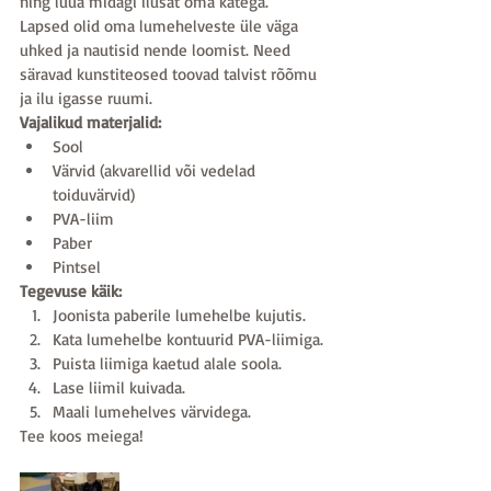
ning luua midagi ilusat oma kätega.
Lapsed olid oma lumehelveste üle väga 
uhked ja nautisid nende loomist. Need 
säravad kunstiteosed toovad talvist rõõmu 
ja ilu igasse ruumi.
Vajalikud materjalid:
Sool
Värvid (akvarellid või vedelad 
toiduvärvid)
PVA-liim
Paber
Pintsel
Tegevuse käik:
Joonista paberile lumehelbe kujutis.
Kata lumehelbe kontuurid PVA-liimiga.
Puista liimiga kaetud alale soola.
Lase liimil kuivada.
Maali lumehelves värvidega.
Tee koos meiega!