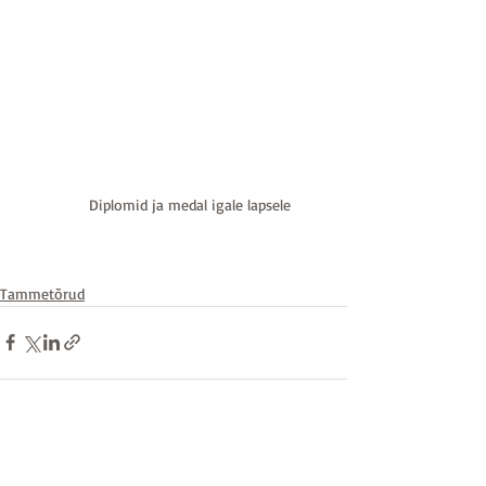
Diplomid ja medal igale lapsele
Tammetõrud
Recent Posts
See All