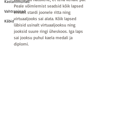
Kastanimunad
Peale võimlemist seadsid kõik lapsed 
Vahtraninad
ennast stardi joonele ritta ning 
virtuaaljooks sai alata. Kõik lapsed 
Käbid
läbisid usinalt virtuaaljooksu ning 
jooksid suure ringi üheskoos. Iga laps 
sai jooksu puhul kaela medali ja 
diplomi. 