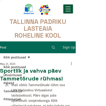
TALLINNA PADRIKU
LASTEAIA
ROHELINE KOOL
Sign Up
Post
Kõik postitused
May 21, 2025
Kõik postitused
Sportlik ja vahva päev
Ühisüritused
Tammetõrude rühmas!
Pähklid
mail võttis Tammetõrude rühm osa 
LHV Maijooksu Virtuaalsest 
Tammetõrud
lastejooksust. Päev algas juba 
Pihlamarjad
sportlikult: soojendusega. Kõik 
võimlesid natukene, et teha kehale pai. 