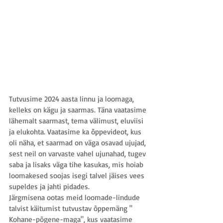
Tutvusime 2024 aasta linnu ja loomaga, 
kelleks on kägu ja saarmas. Täna vaatasime 
lähemalt saarmast, tema välimust, eluviisi 
ja elukohta. Vaatasime ka õppevideot, kus 
oli näha, et saarmad on väga osavad ujujad, 
sest neil on varvaste vahel ujunahad, tugev 
saba ja lisaks väga tihe kasukas, mis hoiab 
loomakesed soojas isegi talvel jäises vees 
supeldes ja jahti pidades.
Järgmisena ootas meid loomade-lindude 
talvist käitumist tutvustav õppemäng " 
Kohane-põgene-maga", kus vaatasime 