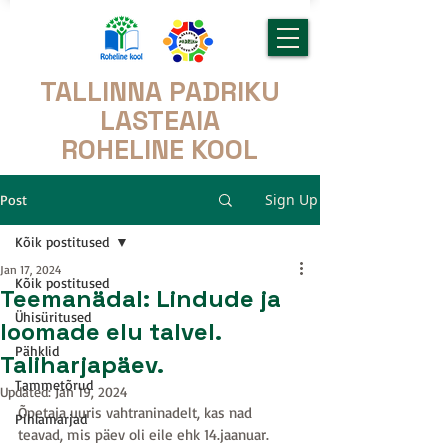
TALLINNA PADRIKU
LASTEAIA
ROHELINE KOOL
Sign Up
Post
Kõik postitused
Jan 17, 2024
Kõik postitused
Teemanädal: Lindude ja
Ühisüritused
loomade elu talvel.
Pähklid
Taliharjapäev.
Tammetõrud
Updated:
Jan 19, 2024
Õpetaja uuris vahtraninadelt, kas nad 
Pihlamarjad
teavad, mis päev oli eile ehk 14.jaanuar. 