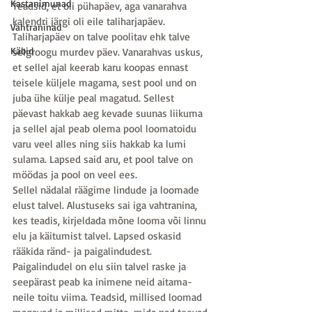
Kastanimunad
Teadsid, et oli pühapäev, aga vanarahva 
kalendri järgi oli eile taliharjapäev. 
Vahtraninad
Taliharjapäev on talve poolitav ehk talve 
Käbid
selgroogu murdev päev. Vanarahvas uskus, 
et sellel ajal keerab karu koopas ennast 
teisele küljele magama, sest pool und on 
juba ühe külje peal magatud. Sellest 
päevast hakkab aeg kevade suunas liikuma 
ja sellel ajal peab olema pool loomatoidu 
varu veel alles ning siis hakkab ka lumi 
sulama. Lapsed said aru, et pool talve on 
möödas ja pool on veel ees. 
Sellel nädalal räägime lindude ja loomade 
elust talvel. Alustuseks sai iga vahtranina, 
kes teadis, kirjeldada mõne looma või linnu 
elu ja käitumist talvel. Lapsed oskasid 
rääkida ränd- ja paigalindudest. 
Paigalindudel on elu siin talvel raske ja 
seepärast peab ka inimene neid aitama- 
neile toitu viima. Teadsid, millised loomad 