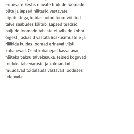
erinevate Eestis elavate lindude loomade 
pilte ja lapsed näitasid vastavate 
liigutustega, kuidas antud loom või lind 
talve saabudes käitub. Lapsed teadsid 
paljude loomade talviste eluviiside kohta 
õigesti, oskasid vastata lisaküsimustele ja 
rääkida kuidas loomad erineval viisil 
kohanevad. Osad kohanejad kasvatavad 
näiteks paksu talvekasuka, teised koguvad 
toiduks talvevarusid ja kolmandad 
muudavad toidulauda vastavalt looduses 
leiduvale.