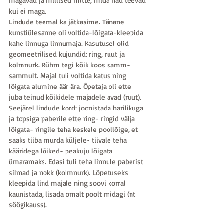
magavad ja millised mitte, mida nad teevad 
kui ei maga.
Lindude teemal ka jätkasime. Tänane 
kunstiülesanne oli voltida-lõigata-kleepida 
kahe linnuga linnumaja. Kasutusel olid 
geomeetrilised kujundid: ring, ruut ja 
kolmnurk. Rühm tegi kõik koos samm-
sammult. Majal tuli voltida katus ning 
lõigata alumine äär ära. Õpetaja oli ette 
juba teinud kõikidele majadele avad (ruut). 
Seejärel lindude kord: joonistada harilikuga 
ja topsiga paberile ette ring- ringid välja 
lõigata- ringile teha keskele poollõige, et 
saaks tiiba murda küljele- tiivale teha 
kääridega lõiked- peakuju lõigata 
ümaramaks. Edasi tuli teha linnule paberist 
silmad ja nokk (kolmnurk). Lõpetuseks 
kleepida lind majale ning soovi korral 
kaunistada, lisada omalt poolt midagi (nt 
söögikauss). 