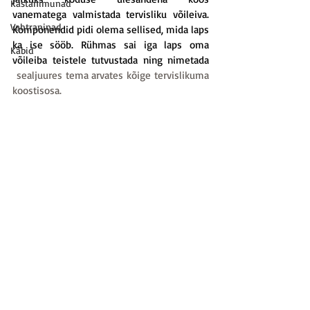
Kastanimunad
vanematega valmistada tervisliku võileiva. 
Vahtraninad
Komponendid pidi olema sellised, mida laps 
ka ise sööb. Rühmas sai iga laps oma 
Käbid
võileiba teistele tutvustada ning nimetada 
 sealjuures tema arvates kõige tervislikuma 
koostisosa.