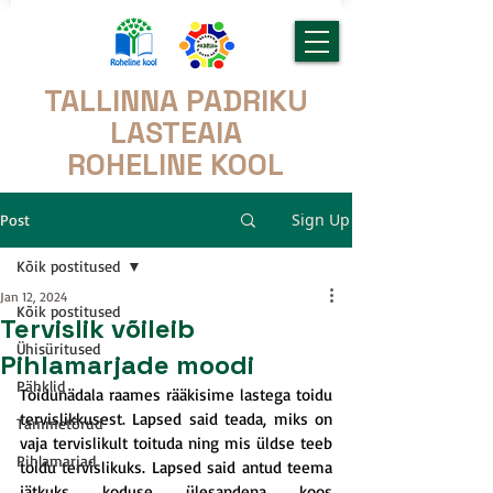
TALLINNA PADRIKU
LASTEAIA
ROHELINE KOOL
Sign Up
Post
Kõik postitused
Jan 12, 2024
Kõik postitused
Tervislik võileib
Ühisüritused
Pihlamarjade moodi
Pähklid
Toidunädala raames rääkisime lastega toidu 
tervislikkusest. Lapsed said teada, miks on 
Tammetõrud
vaja tervislikult toituda ning mis üldse teeb 
Pihlamarjad
toidu tervislikuks. Lapsed said antud teema 
jätkuks koduse ülesandena koos 