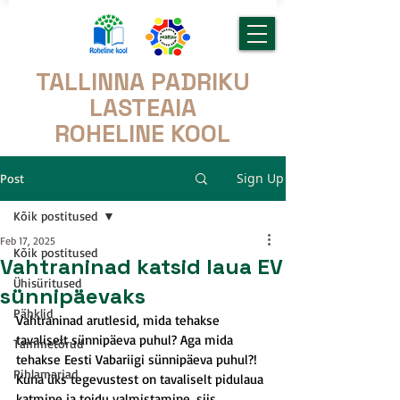
TALLINNA PADRIKU
LASTEAIA
ROHELINE KOOL
Sign Up
Post
Kõik postitused
Feb 17, 2025
Kõik postitused
Vahtraninad katsid laua EV
Ühisüritused
sünnipäevaks
Pähklid
Vahtraninad arutlesid, mida tehakse 
tavaliselt sünnipäeva puhul? Aga mida 
Tammetõrud
tehakse Eesti Vabariigi sünnipäeva puhul?!
Pihlamarjad
Kuna üks tegevustest on tavaliselt pidulaua 
katmine ja toidu valmistamine, siis 