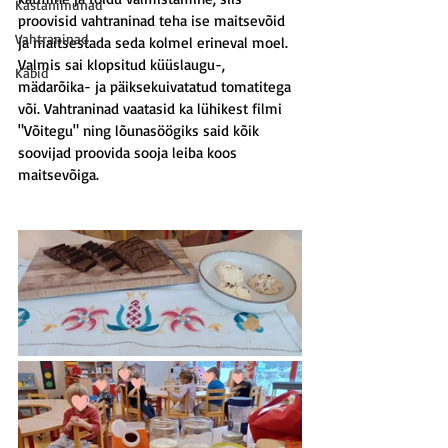
Kastanimunad
proovisid vahtraninad teha ise maitsevõid 
Vahtraninad
ja maitsestada seda kolmel erineval moel. 
Valmis sai klopsitud küüslaugu-, 
Käbid
mädarõika- ja päiksekuivatatud tomatitega 
või. Vahtraninad vaatasid ka lühikest filmi 
"Võitegu" ning lõunasöögiks said kõik 
soovijad proovida sooja leiba koos 
maitsevõiga.