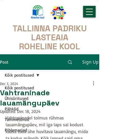
TALLINNA PADRIKU
LASTEAIA
ROHELINE KOOL
Sign Up
Post
Kõik postitused
Dec 3, 2024
Kõik postitused
Vahtraninade
Ühisüritused
lauamängupäev
Pähklid
Updated:
Dec 18, 2024
Vahtraninadel toimus rühmas 
Tammetõrud
lauamängupäev, mil iga laps sai kodust 
Pihlamarjad
kaasa tuua ühe huvitava lauamängu, mida 
ta kodus mängib. Kõik lapsed said oma 