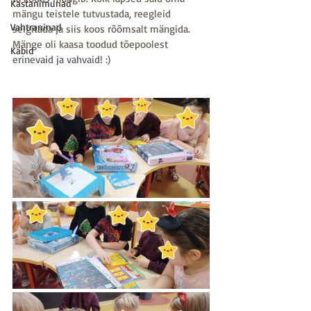
Kastanimunad
mängu teistele tutvustada, reegleid 
Vahtraninad
selgitada ja siis koos rõõmsalt mängida. 
Mänge oli kaasa toodud tõepoolest 
Käbid
erinevaid ja vahvaid! :)