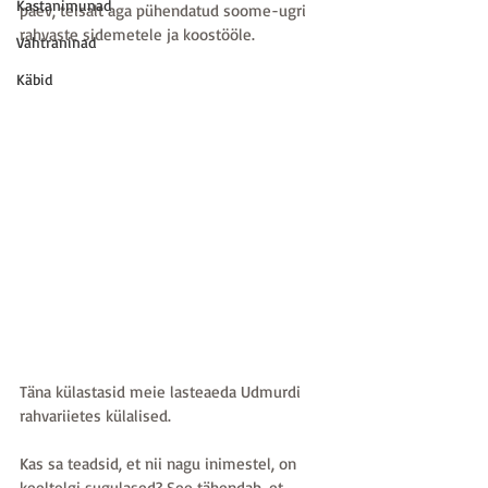
Kastanimunad
päev, teisalt aga pühendatud soome-ugri 
rahvaste sidemetele ja koostööle.
Vahtraninad
Käbid
Täna külastasid meie lasteaeda Udmurdi 
rahvariietes külalised.
Kas sa teadsid, et nii nagu inimestel, on 
keeltelgi sugulased? See tähendab, et 