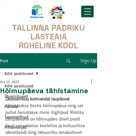
TALLINNA PADRIKU
LASTEAIA
ROHELINE KOOL
Sign Up
Post
Kõik postitused
Oct 27, 2023
Kõik postitused
Hõimupäeva tähistamine
Ühisüritused
Oktoobrikuu kolmandal laupäeval 
tähistatakse Eestis hõimupäeva ning sel 
Pähklid
puhul heisatakse meie riigilipud. Riikliku 
Tammetõrud
tähtpäevana on hõimupäev ühelt poolt 
Eesti omanäolise keelelise ja kultuurilise 
Pihlamarjad
identiteedi ning rahvusliku omakultuuri 