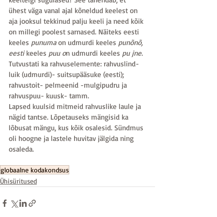
ühest väga vanal ajal kõneldud keelest on 
aja jooksul tekkinud palju keeli ja need kõik 
on millegi poolest sarnased. Näiteks eesti 
keeles 
punuma 
on udmurdi keeles 
punõnõ, 
eesti 
keeles
 puu o
n
udmurdi keeles
 pu jne.
Tutvustati ka rahvuselemente: rahvuslind- 
luik (udmurdi)- suitsupääsuke (eesti); 
rahvustoit- pelmeenid -mulgipudru ja 
rahvuspuu- kuusk- tamm. 
Lapsed kuulsid mitmeid rahvuslike laule ja 
nägid tantse. Lõpetauseks mängisid ka 
lõbusat mängu, kus kõik osalesid. Sündmus 
oli hoogne ja lastele huvitav jälgida ning 
osaleda.
globaalne kodakondsus
Ühisüritused