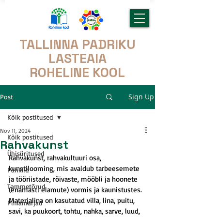
TALLINNA PADRIKU
LASTEAIA
ROHELINE KOOL
Sign Up
Post
Kõik postitused
Nov 11, 2024
Kõik postitused
Rahvakunst
Ühisüritused
Rahvakunst, 
rahvakultuuri
 osa, 
kunstilooming, mis avaldub tarbeesemete 
Pähklid
ja tööriistade, rõivaste, mööbli ja hoonete 
Tammetõrud
(enamasti elamute) vormis ja kaunistustes. 
Materjalina on kasutatud villa, lina, puitu, 
Pihlamarjad
savi, ka puukoort, tohtu, nahka, sarve, luud, 