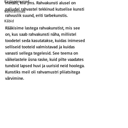
Kastanimunad
metalli, kivi jms. Rahvakunsti alusel on 
paljudel rahvastel tekkinud kutselise kunsti 
Vahtraninad
rahvuslik suund, eriti 
tarbekunstis
.
Käbid
Rääkisime lastega rahvakunstist, mis see 
on, kus saab rahvakunsti näha, millistel 
toodetel seda kasutatakse, kuidas inimesed 
selliseid tooteid valmistavad ja kuidas 
vanasti sellega tegelesid. See teema on 
väikelastele üsna raske, kuid pilte vaadates 
tundsid lapsed huvi ja uurisid neid hoolega. 
Kunstiks meil oli rahvamustri pliiatsitega 
värvimine.