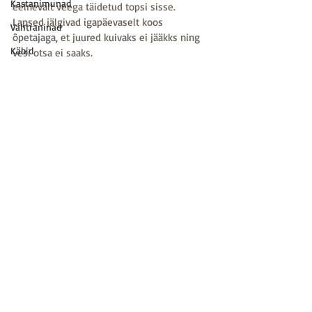
Kastanimunad
eelnevalt veega täidetud topsi sisse. 
Lapsed jälgivad igapäevaselt koos 
Vahtraninad
õpetajaga, et juured kuivaks ei jääkks ning 
Käbid
vesi otsa ei saaks. 