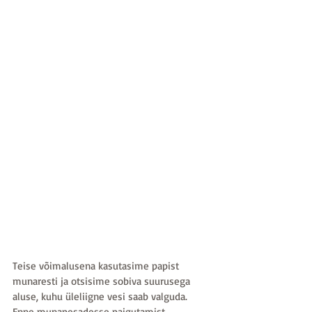
Teise võimalusena kasutasime papist 
munaresti ja otsisime sobiva suurusega 
aluse, kuhu üleliigne vesi saab valguda. 
Enne munapesadesse paigutamist 