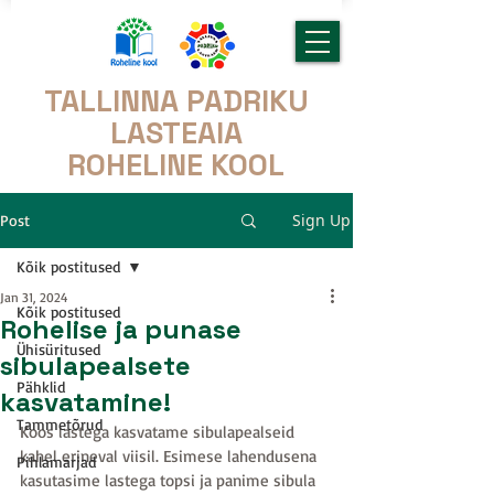
TALLINNA PADRIKU
LASTEAIA
ROHELINE KOOL
Sign Up
Post
Kõik postitused
Jan 31, 2024
Kõik postitused
Rohelise ja punase
Ühisüritused
sibulapealsete
Pähklid
kasvatamine!
Tammetõrud
Koos lastega kasvatame sibulapealseid 
kahel erineval viisil. Esimese lahendusena 
Pihlamarjad
kasutasime lastega topsi ja panime sibula 