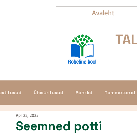
Avaleht
TAL
ostitused
Ühisüritused
Pähklid
Tammetõrud
Apr 22, 2025
Kastanimunad
Vahtraninad
Käbid
Seemned potti