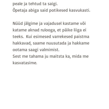
peale ja tehtud ta saigi.
Õpetaja abiga said potikesed kasvukasti.
Nüüd jälgime ja vajadusel kastame või 
katame aknad rulooga, et päike liiga ei 
teeks.  Kui esimesed varrekesed paistma 
hakkavad, saame nuusutada ja hakkame 
ootama saagi valmimist.
Sest me tahama ju maitsta ka, mida me 
kasvatasime. 