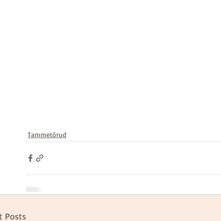
Tammetõrud
t Posts