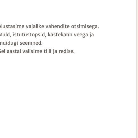
Alustasime vajalike vahendite otsimisega.
Muld, istutustopsid, kastekann veega ja 
muidugi seemned. 
Sel aastal valisime tilli ja redise. 