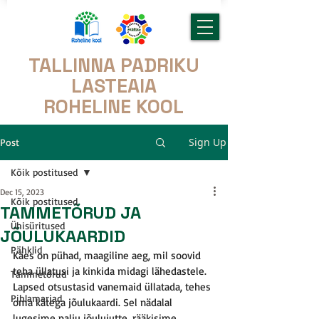
TALLINNA PADRIKU
LASTEAIA
ROHELINE KOOL
Sign Up
Post
Kõik postitused
Dec 15, 2023
Kõik postitused
TAMMETÕRUD JA
Ühisüritused
JÕULUKAARDID
Pähklid
Käes on pühad, maagiline aeg, mil soovid 
teha üllatusi ja kinkida midagi lähedastele. 
Tammetõrud
Lapsed otsustasid vanemaid üllatada, tehes 
Pihlamarjad
oma kätega jõulukaardi. Sel nädalal 
lugesime palju jõulujutte, rääkisime 