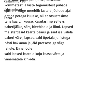
Kastanimunad
kommetest ja laste tegemistest pühade 
Vahtraninad
ajal, üle kõige meeldib lastele jõulude ajal 
ehtida perega kuuske, nii et otsustasime 
Käbid
teha kaardil kuuse. Kasutasime selleks 
paberijääke, sära, kleebiseid ja liimi. Lapsed 
meisterdasid kaarte paaris ja said ise valida 
paberi värvi, lapsed said õpetaja juhistega 
hästi hakkama ja jäid protsessiga väga 
rahule. Enne jõule 
said lapsed kaardid koju kaasa võtta ja 
vanematele kinkida.