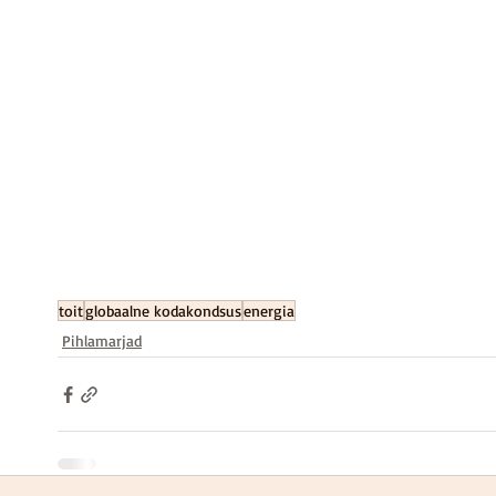
toit
globaalne kodakondsus
energia
Pihlamarjad