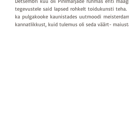
Detsembri kuu oli Pihlmarjade rühmas eriti maagil
tegevustele said lapsed rohkelt toidukunsti teha. 
ka pulgakooke kaunistades uutmoodi meisterdami
kannatlikkust, kuid tulemus oli seda väärt- maiust