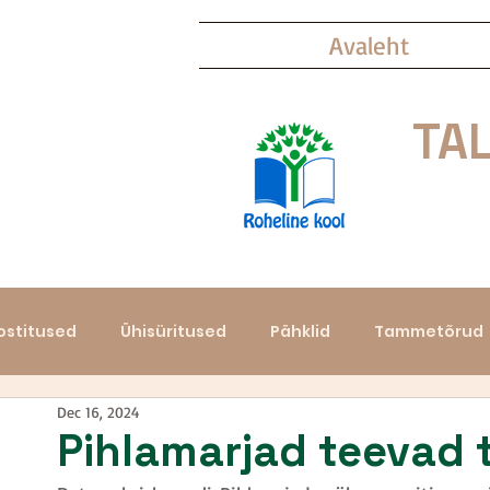
Avaleht
TAL
ostitused
Ühisüritused
Pähklid
Tammetõrud
Dec 16, 2024
Kastanimunad
Vahtraninad
Käbid
Pihlamarjad teevad 