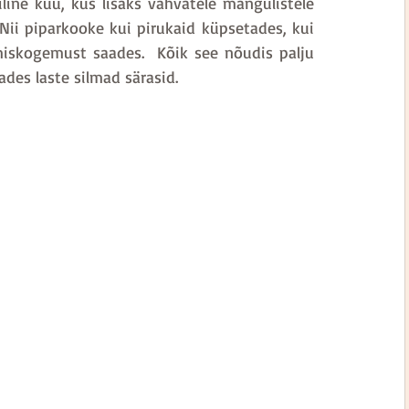
ine kuu, kus lisaks vahvatele mängulistele 
Nii piparkooke kui pirukaid küpsetades, kui 
skogemust saades.  Kõik see nõudis palju 
ades laste silmad särasid.