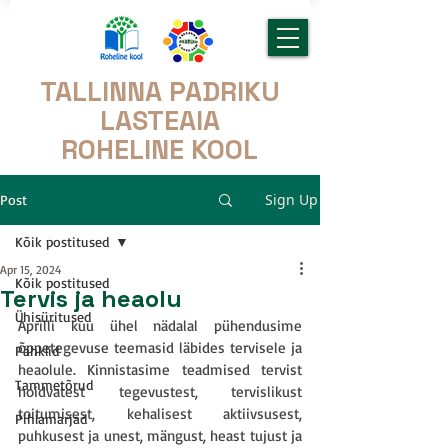
TALLINNA PADRIKU
LASTEAIA
ROHELINE KOOL
Sign Up
Post
Kõik postitused
Apr 15, 2024
Kõik postitused
Tervis ja heaolu
Ühisüritused
Aprilli kuu ühel nädalal pühendusime 
õppetegevuse teemasid läbides tervisele ja 
Pähklid
heaolule. Kinnistasime teadmised tervist 
Tammetõrud
hoidvatest tegevustest, tervislikust 
toitumisest, kehalisest aktiivsusest, 
Pihlamarjad
puhkusest ja unest, mängust, heast tujust ja 