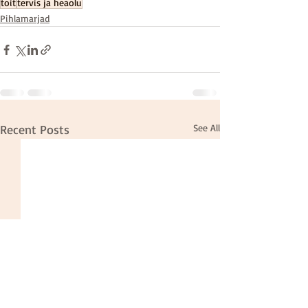
toit
tervis ja heaolu
Pihlamarjad
Recent Posts
See All