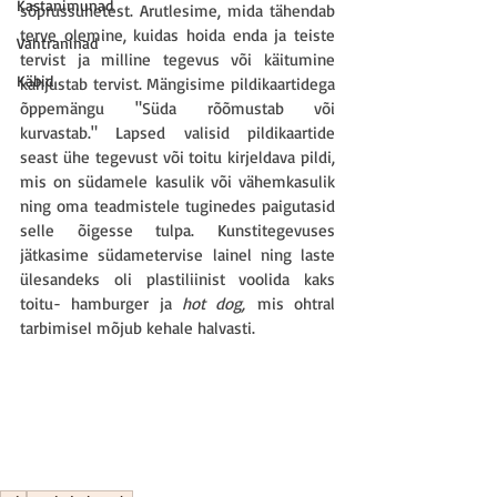
Kastanimunad
sõprussuhetest. Arutlesime, mida tähendab 
terve olemine, kuidas hoida enda ja teiste 
Vahtraninad
tervist ja milline tegevus või käitumine 
Käbid
kahjustab tervist. Mängisime pildikaartidega 
õppemängu "Süda rõõmustab või 
kurvastab." Lapsed valisid pildikaartide 
seast ühe tegevust või toitu kirjeldava pildi, 
mis on südamele kasulik või vähemkasulik 
ning oma teadmistele tuginedes paigutasid 
selle õigesse tulpa. Kunstitegevuses 
jätkasime südametervise lainel ning laste 
ülesandeks oli plastiliinist voolida kaks 
toitu- hamburger ja 
hot dog,
 mis ohtral 
tarbimisel mõjub kehale halvasti.